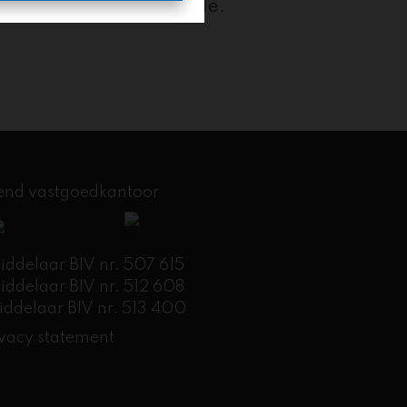
n, kijkdagen of pre-sale.
kend vastgoedkantoor
delaar BIV nr. 507 615
delaar BIV nr. 512 608
ddelaar BIV nr. 513 400
ivacy statement