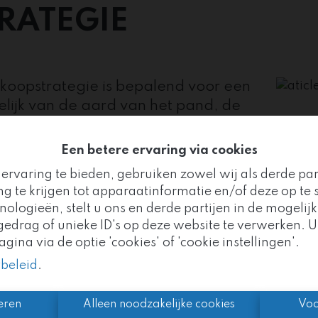
RATEGIE
rkoopstrategie is bepalend voor een
elijk van de aard van het pand, de
llen wij samen met u bespreken welke de beste
ten uitgewerkt:
Een betere ervaring via cookies
p
ervaring te bieden, gebruiken zowel wij als derde pa
g te krijgen tot apparaatinformatie en/of deze op te s
n omslag
logieën, stelt u ons en derde partijen in de mogelijk
Goed nieuws!
drag of unieke ID's op deze website te verwerken. U
ina via de optie 'cookies' of 'cookie instellingen'.
mo Vivo maakt nu deel uit van de
Altro Vastgoedgr
 van onze kantoren zodat wij de verschillende
ybeleid
.
n we uw vertrouwde partner, met nog meer expertise 
teerd wordt, Immo Vivo kan alles tot in de p
eren
Alleen noodzakelijke cookies
Voo