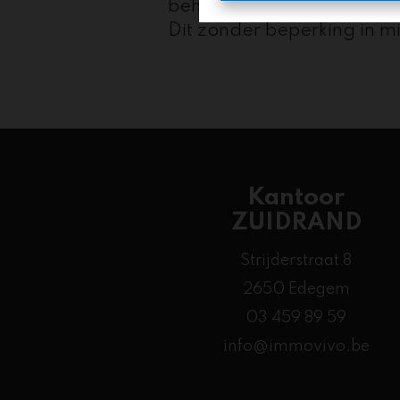
beheren van de kandidaat-
Dit zonder beperking in 
Kantoor
ZUIDRAND
Strijderstraat 8
2650 Edegem
03 459 89 59
info@immovivo.be