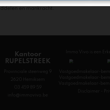
kopers, de organisatie van de bezichtiginge
middelen en mankracht.
Immo Vivo is een Er
Kantoor
RUPELSTREEK
Provinciale steenweg 9
Vastgoedmakelaar-bemid
Vastgoedmakelaar-bemid
2620 Hemiksem
​Vastgoedmakelaar-bemi
03 459 89 59
Disclaimer
-
Pr
info@immovivo.be