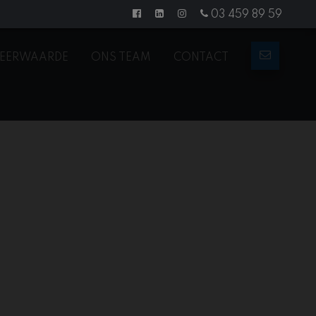
03 459 89 59
EERWAARDE
ONS TEAM
CONTACT