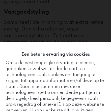
geïnspireerd heeft.
Vastgoedstyling
Soms heeft de inrichting wat extra liefde
nodig. Dan schakelen wij onze
vastgoedstyliste in. Zij heeft een
uitermate ontwikkeld gevoel voor
harmonie en stijl waardoor ze door kleine
Een betere ervaring via cookies
en grotere ingrepen de
aantrekkingskracht van elke woning
Om u de best mogelijke ervaring te bieden,
gebruiken zowel wij als derde partijen
exponentieel doet stijgen. We spreken
technologieën zoals cookies om toegang te
dan van beperkte interieurstyling tot het
krijgen tot apparaatinformatie en/of deze op te
verhuur van volledige meubilair in de
slaan. Door in te stemmen met deze
gewenste stijl.
technologieën, stelt u ons en derde partijen in
de mogelijkheid persoonlijke gegevens zoals
Online marketing
Goed nieuws!
browsegedrag of unieke ID's op deze website te
Onze vitrine is nu voornamelijk digitaal.
verwerken. U kan uw keuze altijd wijzigen
Immo Vivo maakt nu deel uit