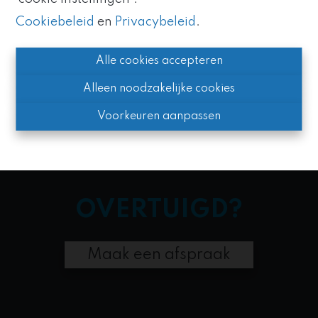
Zo blijven we uw vertrouwde
partner, met nog meer
Cookiebeleid
en
Privacybeleid
.
expertise en kracht.
MARKETING
Alle cookies accepteren
Alleen noodzakelijke cookies
Voorkeuren aanpassen
OVERTUIGD?
Maak een afspraak