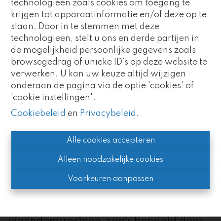
technologieën zoals cookies om toegang te
beslissing die u (gedeeltelijk) mocht
krijgen tot apparaatinformatie en/of deze op te
baseren op dergelijke informatie.
slaan. Door in te stemmen met deze
technologieën, stelt u ons en derde partijen in
Deze website kan links bevatten die
de mogelijkheid persoonlijke gegevens zoals
verwijzen naar andere websites. De
Goed nieuws!
browsegedrag of unieke ID's op deze website te
inhoud van deze gelinkte pagina’s kan
verwerken. U kan uw keuze altijd wijzigen
Immo Vivo maakt nu deel uit
zowel commercieel als informatief zijn en
onderaan de pagina via de optie 'cookies' of
van de
Altro Vastgoedgroep
.
valt volledig buiten onze
'cookie instellingen'.
Zo blijven we uw vertrouwde
verantwoordelijkheid. Wij hebben
partner, met nog meer
Cookiebeleid
en
Privacybeleid
.
evenmin invloed op sociale-
expertise en kracht.
mediaplatforms en andere diensten van
Alle cookies accepteren
derden, die worden gebruikt op onze
website en we zijn er dan ook niet
Alleen noodzakelijke cookies
verantwoordelijk voor.
Voorkeuren aanpassen
Intellectuele eigendom.
Op de inhoud
van deze website zijn de intellectuele