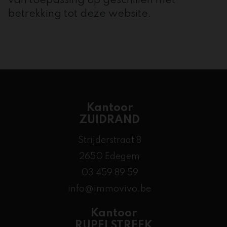
van toepassing op geschillen met
betrekking tot deze website.
Kantoor
ZUIDRAND
Strijderstraat 8
2650 Edegem
03 459 89 59
info@immovivo.be
Kantoor
RUPELSTREEK