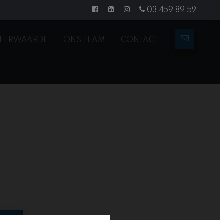
03 459 89 59
EERWAARDE
ONS TEAM
CONTACT