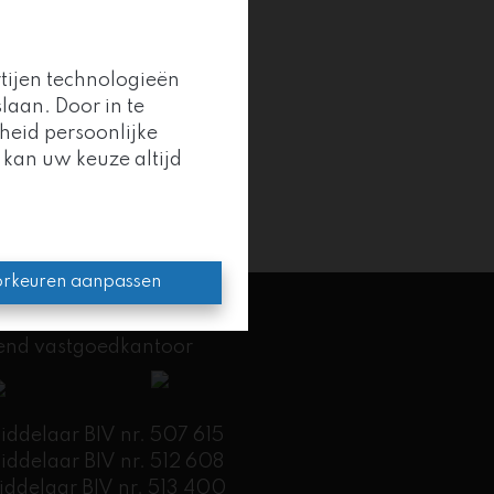
gina
rtijen technologieën
laan. Door in te
heid persoonlijke
 kan uw keuze altijd
oep
.
en kracht.
rkeuren aanpassen
kend vastgoedkantoor
delaar BIV nr. 507 615
delaar BIV nr. 512 608
ddelaar BIV nr. 513 400