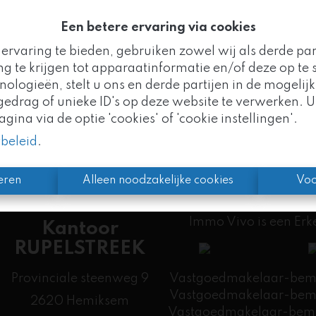
g naar de vorige pagina
Terug naar de homepa
Een betere ervaring via cookies
ervaring te bieden, gebruiken zowel wij als derde pa
g te krijgen tot apparaatinformatie en/of deze op te s
logieën, stelt u ons en derde partijen in de mogelijk
Goed nieuws!
drag of unieke ID's op deze website te verwerken. U
ina via de optie 'cookies' of 'cookie instellingen'.
mo Vivo maakt nu deel uit van de
Altro Vastgoedgr
ybeleid
.
n we uw vertrouwde partner, met nog meer expertise 
eren
Alleen noodzakelijke cookies
Voo
Immo Vivo is een Er
Kantoor
RUPELSTREEK
Provinciale steenweg 9
Vastgoedmakelaar-bemid
Vastgoedmakelaar-bemid
2620 Hemiksem
​Vastgoedmakelaar-bemi