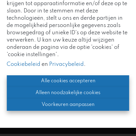
krijgen tot apparaatinformatie en/of deze op te
slaan. Door in te stemmen met deze
technologieën, stelt u ons en derde partijen in
de mogelijkheid persoonlijke gegevens zoals
Goed nieuws!
browsegedrag of unieke ID's op deze website te
verwerken. U kan uw keuze altijd wijzigen
Immo Vivo maakt nu deel uit
Hou me op de hoogte
onderaan de pagina via de optie 'cookies' of
van de
Altro Vastgoedgroep
.
'cookie instellingen'.
Zo blijven we uw vertrouwde
partner, met nog meer
Wenst u in primeur ons aanbod te
Cookiebeleid
en
Privacybeleid
.
expertise en kracht.
ontvangen dat aan uw zoekcriteria
voldoet? Schrijf u dan zeker in.
Alle cookies accepteren
Alleen noodzakelijke cookies
Voorkeuren aanpassen
Hou me op de hoogte