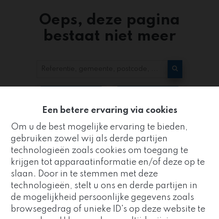
Oeps, deze pagina
bestaat niet meer
Te koop
Te huur
Een betere ervaring via cookies
Om u de best mogelijke ervaring te bieden,
gebruiken zowel wij als derde partijen
technologieën zoals cookies om toegang te
krijgen tot apparaatinformatie en/of deze op te
slaan. Door in te stemmen met deze
Kantoor
technologieën, stelt u ons en derde partijen in
ZUIDRAND
de mogelijkheid persoonlijke gegevens zoals
Goed nieuws!
browsegedrag of unieke ID's op deze website te
Strijderstraat 8