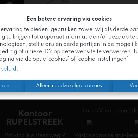
Een betere ervaring via cookies
ervaring te bieden, gebruiken zowel wij als derde pa
Te ko
g te krijgen tot apparaatinformatie en/of deze op te s
logieën, stelt u ons en derde partijen in de mogelijk
Goed nieuws!
drag of unieke ID's op deze website te verwerken. U
ina via de optie 'cookies' of 'cookie instellingen'.
mo Vivo maakt nu deel uit van de
Altro Vastgoedgr
ybeleid
.
n we uw vertrouwde partner, met nog meer expertise 
eren
Alleen noodzakelijke cookies
Voo
Immo Vivo is een Er
Kantoor
RUPELSTREEK
Provinciale steenweg 9
Vastgoedmakelaar-bemid