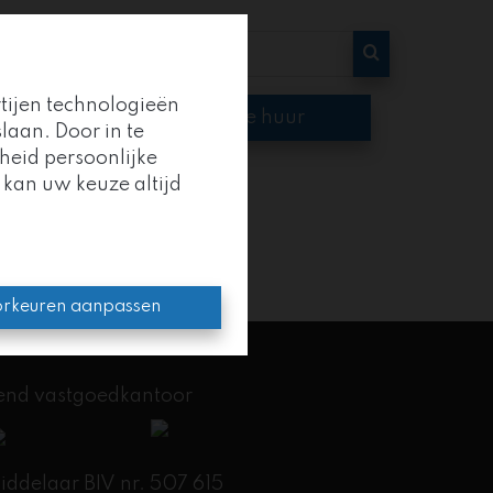
rtijen technologieën
op
Te huur
laan. Door in te
heid persoonlijke
 kan uw keuze altijd
oep
.
en kracht.
rkeuren aanpassen
kend vastgoedkantoor
delaar BIV nr. 507 615