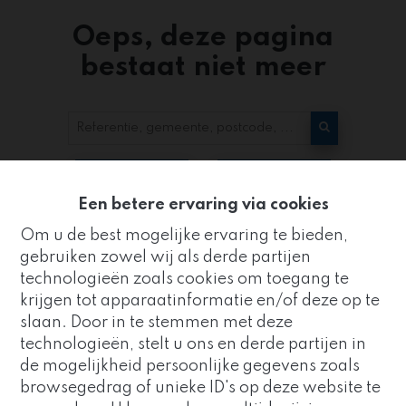
Oeps, deze pagina
bestaat niet meer
Te koop
Te huur
Een betere ervaring via cookies
Om u de best mogelijke ervaring te bieden,
gebruiken zowel wij als derde partijen
technologieën zoals cookies om toegang te
krijgen tot apparaatinformatie en/of deze op te
slaan. Door in te stemmen met deze
Kantoor
technologieën, stelt u ons en derde partijen in
ZUIDRAND
de mogelijkheid persoonlijke gegevens zoals
Goed nieuws!
browsegedrag of unieke ID's op deze website te
Strijderstraat 8