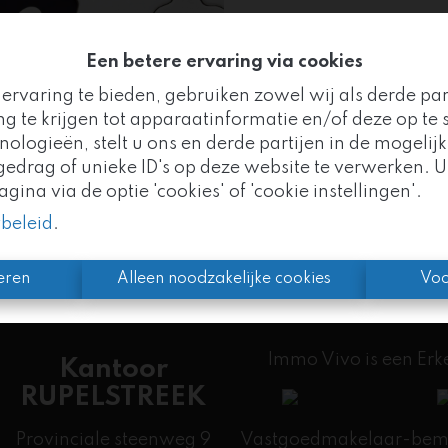
Een betere ervaring via cookies
ervaring te bieden, gebruiken zowel wij als derde pa
Te ko
g te krijgen tot apparaatinformatie en/of deze op te s
logieën, stelt u ons en derde partijen in de mogelijk
Goed nieuws!
drag of unieke ID's op deze website te verwerken. U
ina via de optie 'cookies' of 'cookie instellingen'.
mo Vivo maakt nu deel uit van de
Altro Vastgoedgr
ybeleid
.
n we uw vertrouwde partner, met nog meer expertise 
eren
Alleen noodzakelijke cookies
Voo
Immo Vivo is een Er
Kantoor
RUPELSTREEK
Provinciale steenweg 9
Vastgoedmakelaar-bemid