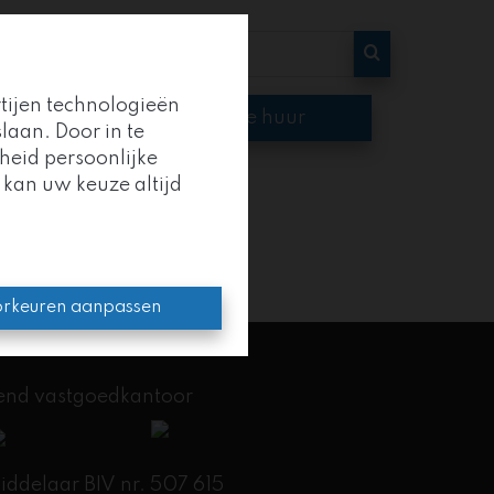
rtijen technologieën
op
Te huur
laan. Door in te
heid persoonlijke
 kan uw keuze altijd
oep
.
en kracht.
rkeuren aanpassen
kend vastgoedkantoor
delaar BIV nr. 507 615