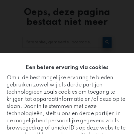
Oeps, deze pagina
bestaat niet meer
Te koop
Te huur
Een betere ervaring via cookies
Om u de best mogelijke ervaring te bieden,
gebruiken zowel wij als derde partijen
technologieën zoals cookies om toegang te
krijgen tot apparaatinformatie en/of deze op te
slaan. Door in te stemmen met deze
Kantoor
technologieën, stelt u ons en derde partijen in
ZUIDRAND
de mogelijkheid persoonlijke gegevens zoals
Goed nieuws!
browsegedrag of unieke ID's op deze website te
Strijderstraat 8