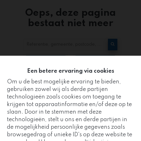
Oeps, deze pagina
bestaat niet meer
Te koop
Te huur
Een betere ervaring via cookies
Om u de best mogelijke ervaring te bieden,
gebruiken zowel wij als derde partijen
technologieën zoals cookies om toegang te
krijgen tot apparaatinformatie en/of deze op te
slaan. Door in te stemmen met deze
Kantoor
technologieën, stelt u ons en derde partijen in
ZUIDRAND
de mogelijkheid persoonlijke gegevens zoals
Goed nieuws!
browsegedrag of unieke ID's op deze website te
Strijderstraat 8