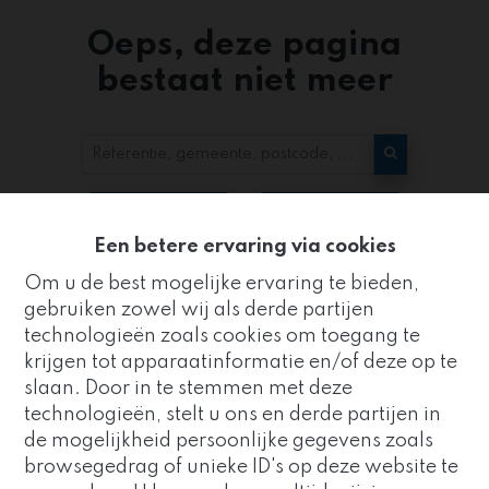
Oeps, deze pagina
bestaat niet meer
Te koop
Te huur
Een betere ervaring via cookies
Om u de best mogelijke ervaring te bieden,
gebruiken zowel wij als derde partijen
technologieën zoals cookies om toegang te
krijgen tot apparaatinformatie en/of deze op te
slaan. Door in te stemmen met deze
Kantoor
technologieën, stelt u ons en derde partijen in
ZUIDRAND
de mogelijkheid persoonlijke gegevens zoals
Goed nieuws!
browsegedrag of unieke ID's op deze website te
Strijderstraat 8