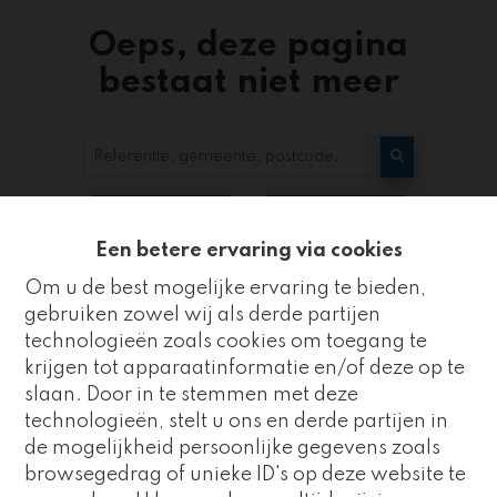
Oeps, deze pagina
bestaat niet meer
Te koop
Te huur
Een betere ervaring via cookies
Om u de best mogelijke ervaring te bieden,
gebruiken zowel wij als derde partijen
technologieën zoals cookies om toegang te
krijgen tot apparaatinformatie en/of deze op te
slaan. Door in te stemmen met deze
Kantoor
technologieën, stelt u ons en derde partijen in
ZUIDRAND
de mogelijkheid persoonlijke gegevens zoals
Goed nieuws!
browsegedrag of unieke ID's op deze website te
Strijderstraat 8