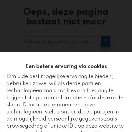
Oeps, deze pagina
bestaat niet meer
Te koop
Te huur
Een betere ervaring via cookies
Om u de best mogelijke ervaring te bieden,
gebruiken zowel wij als derde partijen
technologieën zoals cookies om toegang te
krijgen tot apparaatinformatie en/of deze op te
slaan. Door in te stemmen met deze
Kantoor
technologieën, stelt u ons en derde partijen in
ZUIDRAND
de mogelijkheid persoonlijke gegevens zoals
Goed nieuws!
browsegedrag of unieke ID's op deze website te
Strijderstraat 8