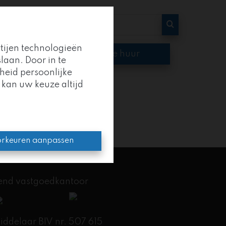
rtijen technologieën
op
Te huur
laan. Door in te
heid persoonlijke
 kan uw keuze altijd
oep
.
en kracht.
rkeuren aanpassen
kend vastgoedkantoor
delaar BIV nr. 507 615