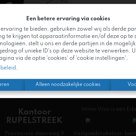
Een betere ervaring via cookies
ervaring te bieden, gebruiken zowel wij als derde pa
Te ko
g te krijgen tot apparaatinformatie en/of deze op te s
logieën, stelt u ons en derde partijen in de mogelijk
Goed nieuws!
drag of unieke ID's op deze website te verwerken. U
ina via de optie 'cookies' of 'cookie instellingen'.
mo Vivo maakt nu deel uit van de
Altro Vastgoedgr
ybeleid
.
n we uw vertrouwde partner, met nog meer expertise 
eren
Alleen noodzakelijke cookies
Voo
Immo Vivo is een Er
Kantoor
RUPELSTREEK
Provinciale steenweg 9
Vastgoedmakelaar-bemid