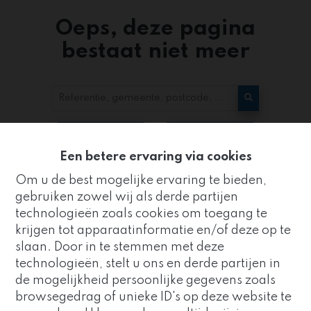
Oeps, deze pagina
bestaat niet meer
Te koop
Te huur
Een betere ervaring via cookies
Om u de best mogelijke ervaring te bieden,
gebruiken zowel wij als derde partijen
technologieën zoals cookies om toegang te
krijgen tot apparaatinformatie en/of deze op te
slaan. Door in te stemmen met deze
Kantoor
technologieën, stelt u ons en derde partijen in
ZUIDRAND
de mogelijkheid persoonlijke gegevens zoals
Goed nieuws!
browsegedrag of unieke ID's op deze website te
Strijderstraat 8