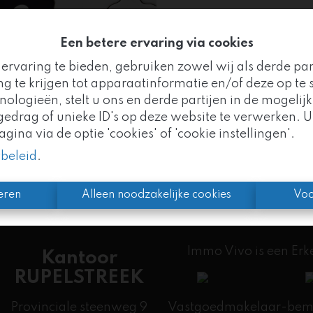
Een betere ervaring via cookies
ervaring te bieden, gebruiken zowel wij als derde pa
Te ko
g te krijgen tot apparaatinformatie en/of deze op te s
logieën, stelt u ons en derde partijen in de mogelijk
Goed nieuws!
drag of unieke ID's op deze website te verwerken. U
ina via de optie 'cookies' of 'cookie instellingen'.
mo Vivo maakt nu deel uit van de
Altro Vastgoedgr
ybeleid
.
n we uw vertrouwde partner, met nog meer expertise 
eren
Alleen noodzakelijke cookies
Voo
Immo Vivo is een Er
Kantoor
RUPELSTREEK
Provinciale steenweg 9
Vastgoedmakelaar-bemid