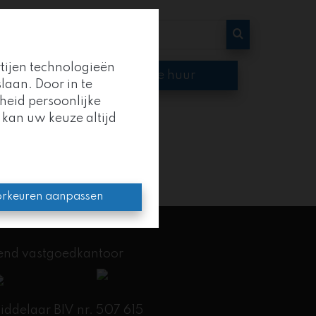
rtijen technologieën
op
Te huur
laan. Door in te
heid persoonlijke
 kan uw keuze altijd
oep
.
en kracht.
rkeuren aanpassen
kend vastgoedkantoor
delaar BIV nr. 507 615