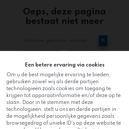
Oeps, deze pagina
bestaat niet meer
Te koop
Te huur
Een betere ervaring via cookies
Om u de best mogelijke ervaring te bieden,
gebruiken zowel wij als derde partijen
technologieën zoals cookies om toegang te
krijgen tot apparaatinformatie en/of deze op te
slaan. Door in te stemmen met deze
Kantoor
technologieën, stelt u ons en derde partijen in
ZUIDRAND
de mogelijkheid persoonlijke gegevens zoals
Goed nieuws!
browsegedrag of unieke ID's op deze website te
Strijderstraat 8