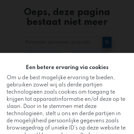
Oeps, deze pagina
bestaat niet meer
Te koop
Te huur
Een betere ervaring via cookies
Om u de best mogelijke ervaring te bieden,
gebruiken zowel wij als derde partijen
technologieën zoals cookies om toegang te
krijgen tot apparaatinformatie en/of deze op te
slaan. Door in te stemmen met deze
Kantoor
technologieën, stelt u ons en derde partijen in
ZUIDRAND
de mogelijkheid persoonlijke gegevens zoals
Goed nieuws!
browsegedrag of unieke ID's op deze website te
Strijderstraat 8