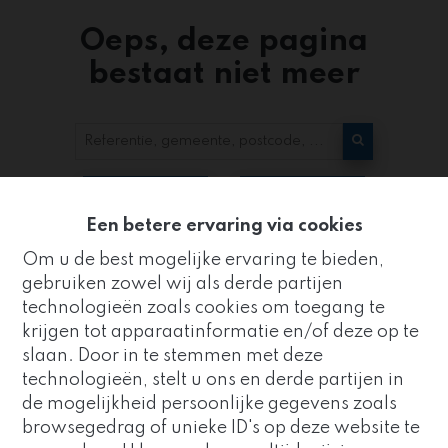
Oeps, deze pagina
bestaat niet meer
Te koop
Te huur
Een betere ervaring via cookies
Om u de best mogelijke ervaring te bieden,
gebruiken zowel wij als derde partijen
technologieën zoals cookies om toegang te
krijgen tot apparaatinformatie en/of deze op te
slaan. Door in te stemmen met deze
Kantoor
technologieën, stelt u ons en derde partijen in
ZUIDRAND
de mogelijkheid persoonlijke gegevens zoals
Goed nieuws!
browsegedrag of unieke ID's op deze website te
Strijderstraat 8