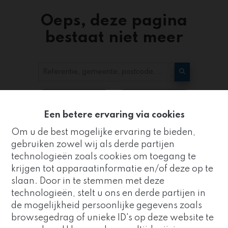
Oeps, deze pagina
bestaat niet meer
Te koop
Te huur
Een betere ervaring via cookies
Om u de best mogelijke ervaring te bieden,
gebruiken zowel wij als derde partijen
technologieën zoals cookies om toegang te
krijgen tot apparaatinformatie en/of deze op te
slaan. Door in te stemmen met deze
Kantoor
technologieën, stelt u ons en derde partijen in
ZUIDRAND
de mogelijkheid persoonlijke gegevens zoals
Goed nieuws!
browsegedrag of unieke ID's op deze website te
Strijderstraat 8