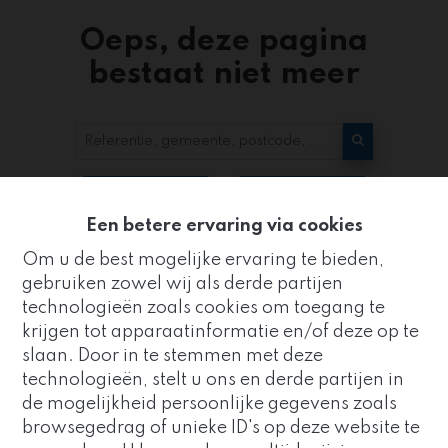
Oeps, deze pagina
bestaat niet meer
Te koop
Te huur
Een betere ervaring via cookies
Om u de best mogelijke ervaring te bieden,
gebruiken zowel wij als derde partijen
technologieën zoals cookies om toegang te
krijgen tot apparaatinformatie en/of deze op te
slaan. Door in te stemmen met deze
Kantoor
technologieën, stelt u ons en derde partijen in
ZUIDRAND
de mogelijkheid persoonlijke gegevens zoals
Goed nieuws!
browsegedrag of unieke ID's op deze website te
Strijderstraat 8