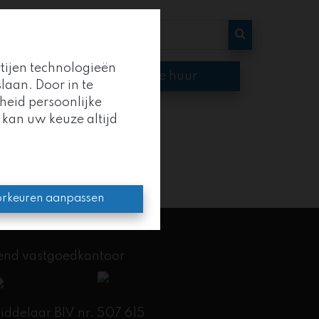
rtijen technologieën
op
Te huur
laan. Door in te
heid persoonlijke
 kan uw keuze altijd
oep
.
en kracht.
rkeuren aanpassen
kend vastgoedkantoor
delaar BIV nr. 507 615