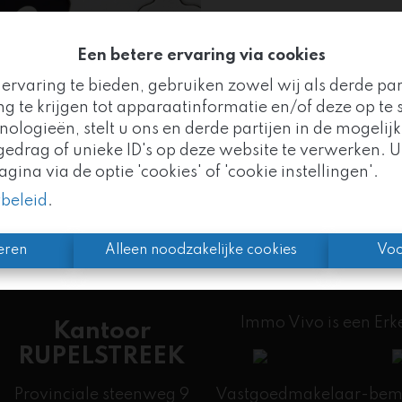
Een betere ervaring via cookies
ervaring te bieden, gebruiken zowel wij als derde pa
Te ko
g te krijgen tot apparaatinformatie en/of deze op te s
logieën, stelt u ons en derde partijen in de mogelijk
Goed nieuws!
drag of unieke ID's op deze website te verwerken. U
ina via de optie 'cookies' of 'cookie instellingen'.
mo Vivo maakt nu deel uit van de
Altro Vastgoedgr
ybeleid
.
n we uw vertrouwde partner, met nog meer expertise 
eren
Alleen noodzakelijke cookies
Voo
Immo Vivo is een Er
Kantoor
RUPELSTREEK
Provinciale steenweg 9
Vastgoedmakelaar-bemid