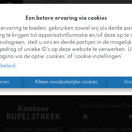
Een betere ervaring via cookies
ervaring te bieden, gebruiken zowel wij als derde pa
Te ko
g te krijgen tot apparaatinformatie en/of deze op te s
logieën, stelt u ons en derde partijen in de mogelijk
Goed nieuws!
drag of unieke ID's op deze website te verwerken. U
ina via de optie 'cookies' of 'cookie instellingen'.
mo Vivo maakt nu deel uit van de
Altro Vastgoedgr
ybeleid
.
n we uw vertrouwde partner, met nog meer expertise 
eren
Alleen noodzakelijke cookies
Voo
Immo Vivo is een Er
Kantoor
RUPELSTREEK
Provinciale steenweg 9
Vastgoedmakelaar-bemid