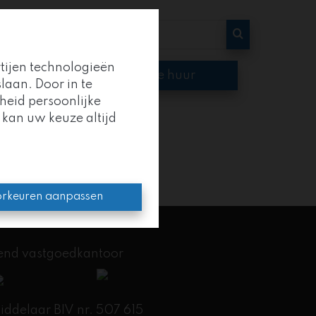
rtijen technologieën
op
Te huur
laan. Door in te
heid persoonlijke
 kan uw keuze altijd
oep
.
en kracht.
rkeuren aanpassen
kend vastgoedkantoor
delaar BIV nr. 507 615