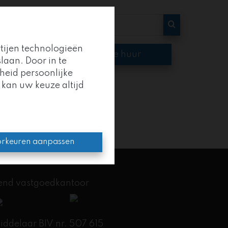
rtijen technologieën
op
Te huur
laan. Door in te
heid persoonlijke
 kan uw keuze altijd
oep
.
en kracht.
rkeuren aanpassen
kend vastgoedkantoor
delaar BIV nr. 507 615