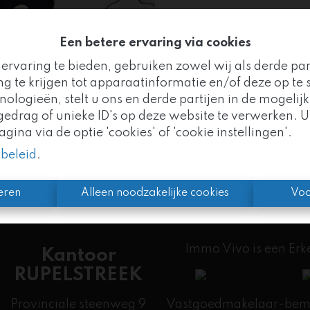
Een betere ervaring via cookies
ervaring te bieden, gebruiken zowel wij als derde pa
Te ko
g te krijgen tot apparaatinformatie en/of deze op te s
logieën, stelt u ons en derde partijen in de mogelijk
Goed nieuws!
drag of unieke ID's op deze website te verwerken. U
ina via de optie 'cookies' of 'cookie instellingen'.
mo Vivo maakt nu deel uit van de
Altro Vastgoedgr
ybeleid
.
n we uw vertrouwde partner, met nog meer expertise 
eren
Alleen noodzakelijke cookies
Voo
Immo Vivo is een Er
Kantoor
RUPELSTREEK
Provinciale steenweg 9
Vastgoedmakelaar-bemid