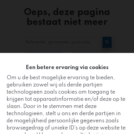
Oeps, deze pagina
bestaat niet meer
Te koop
Te huur
Een betere ervaring via cookies
Om u de best mogelijke ervaring te bieden,
gebruiken zowel wij als derde partijen
technologieën zoals cookies om toegang te
krijgen tot apparaatinformatie en/of deze op te
slaan. Door in te stemmen met deze
Kantoor
technologieën, stelt u ons en derde partijen in
ZUIDRAND
de mogelijkheid persoonlijke gegevens zoals
Goed nieuws!
browsegedrag of unieke ID's op deze website te
Strijderstraat 8