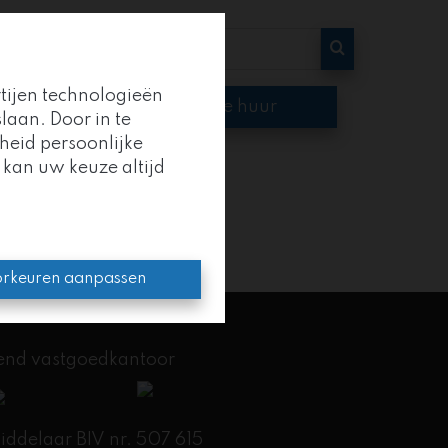
rtijen technologieën
op
Te huur
laan. Door in te
heid persoonlijke
 kan uw keuze altijd
oep
.
en kracht.
rkeuren aanpassen
kend vastgoedkantoor
delaar BIV nr. 507 615