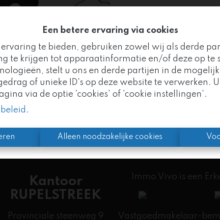
Een betere ervaring via cookies
ervaring te bieden, gebruiken zowel wij als derde pa
Te ko
g te krijgen tot apparaatinformatie en/of deze op te s
logieën, stelt u ons en derde partijen in de mogelijk
Goed nieuws!
drag of unieke ID's op deze website te verwerken. U
ina via de optie 'cookies' of 'cookie instellingen'.
mo Vivo maakt nu deel uit van de
Altro Vastgoedgr
ybeleid
.
n we uw vertrouwde partner, met nog meer expertise 
eren
Alleen noodzakelijke cookies
Voo
Immo Vivo is een Er
Kantoor
RUPELSTREEK
Provinciale steenweg 9
Vastgoedmakelaar-bemid