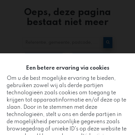
Oeps, deze pagina
bestaat niet meer
Te koop
Te huur
Een betere ervaring via cookies
Om u de best mogelijke ervaring te bieden,
gebruiken zowel wij als derde partijen
technologieën zoals cookies om toegang te
krijgen tot apparaatinformatie en/of deze op te
slaan. Door in te stemmen met deze
Kantoor
technologieën, stelt u ons en derde partijen in
ZUIDRAND
de mogelijkheid persoonlijke gegevens zoals
Goed nieuws!
browsegedrag of unieke ID's op deze website te
Strijderstraat 8