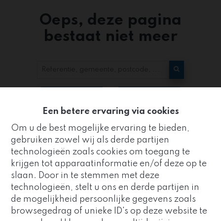
Oeps, deze pagina
bestaat niet meer
Te koop
Te huur
Een betere ervaring via cookies
Om u de best mogelijke ervaring te bieden,
gebruiken zowel wij als derde partijen
technologieën zoals cookies om toegang te
krijgen tot apparaatinformatie en/of deze op te
slaan. Door in te stemmen met deze
Kantoor
technologieën, stelt u ons en derde partijen in
ZUIDRAND
de mogelijkheid persoonlijke gegevens zoals
Goed nieuws!
browsegedrag of unieke ID's op deze website te
Strijderstraat 8