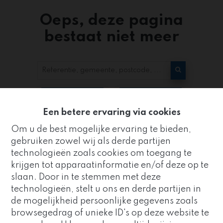
Oeps, deze pagina
bestaat niet meer
Te koop
Te huur
Een betere ervaring via cookies
Om u de best mogelijke ervaring te bieden,
gebruiken zowel wij als derde partijen
technologieën zoals cookies om toegang te
krijgen tot apparaatinformatie en/of deze op te
slaan. Door in te stemmen met deze
Kantoor
technologieën, stelt u ons en derde partijen in
ZUIDRAND
de mogelijkheid persoonlijke gegevens zoals
Goed nieuws!
browsegedrag of unieke ID's op deze website te
Strijderstraat 8